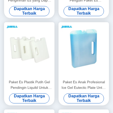
Pengiriman Es yang Dapat
Penguin Paket Es
Dibungkus Jenis Termal
Pendinginan SAP Liquild
Dapatkan Harga
Dapatkan Harga
Ukuran 16.5x9x1.8cm
Sertifikat CPSIA
Terbaik
Terbaik
Paket Es Plastik Putih Gel
Paket Es Anak Profesional
Pendingin Liquild Untuk
Ice Gel Eutectic Plate Untuk
Makanan Beku Dalam Tas
Pendinginan CPSIA
Dapatkan Harga
Dapatkan Harga
Pendingin
Terdaftar
Terbaik
Terbaik