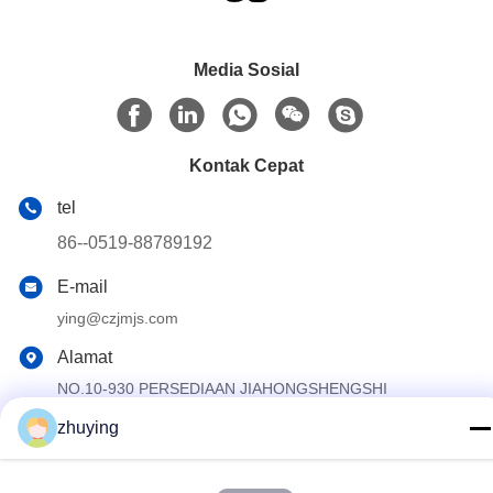
Media Sosial
Kontak Cepat
tel
86--0519-88789192
E-mail
ying@czjmjs.com
Alamat
NO.10-930 PERSEDIAAN JIAHONGSHENGSHI
COMMERCE, ZHONGLOU KABUPATEN CHANGZHOU
CITY JIANGSU MENYEDIAKAN
zhuying