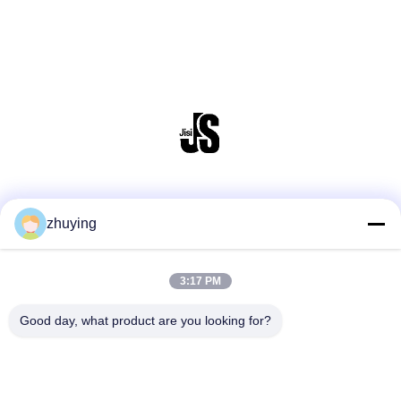
Media Sosial
zhuying
3:17 PM
Kontak Cepat
tel
Good day, what product are you looking for?
86--0519-88789192
E-mail