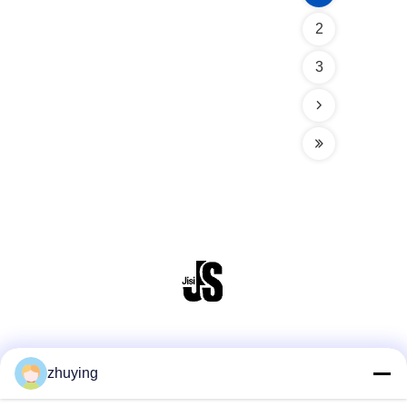
2
3
Media Sosial
zhuying