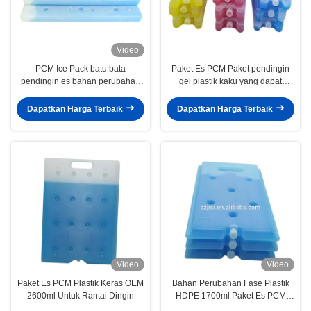
Video
PCM Ice Pack batu bata
Paket Es PCM Paket pendingin
pendingin es bahan perubahan
gel plastik kaku yang dapat
fase yang dapat digunakan
disesuaikan untuk transportasi
kembali dirancang untuk
makanan dingin Pendingin
Dapatkan Harga Terbaik
Dapatkan Harga Terbaik
pengangkutan jarak jauh barang-
minuman dan transportasi obat
barang yang sensitif terhadap
suhu
Video
Video
Paket Es PCM Plastik Keras OEM
Bahan Perubahan Fase Plastik
2600ml Untuk Rantai Dingin
HDPE 1700ml Paket Es PCM
Kotak Es Besar Untuk Kotak