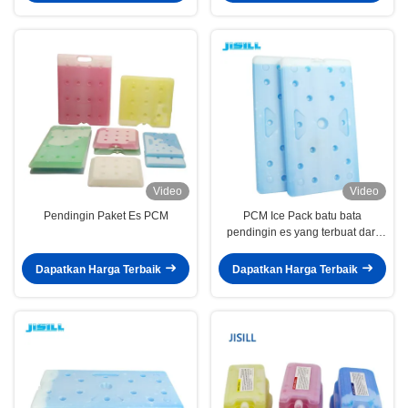
Video
Video
Pendingin Paket Es PCM
PCM Ice Pack batu bata
pendingin es yang terbuat dari
HDPE dan bahan perubahan
fase ideal untuk menjaga
Dapatkan Harga Terbaik
Dapatkan Harga Terbaik
makanan segar dan minuman
dingin