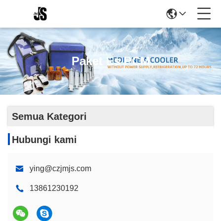
Paket Es PCM
Semua Kategori
Hubungi kami
ying@czjmjs.com
13861230192