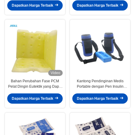
Pendingin
Dapatkan Harga Terbaik
Dapatkan Harga Terbaik
Video
Bahan Perubahan Fase PCM
Kantong Pendinginan Medis
Pelat Dingin Eutektik yang Dapat
Portable dengan Pen Insulin
Digunakan Kembali Dengan
Kasus Pelindung Brick Es untuk
Berbagai Aplikasi
Diabetes
Dapatkan Harga Terbaik
Dapatkan Harga Terbaik