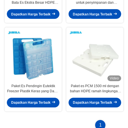
Bata Es Ekstra Besar HDPE
untuk penyimpanan dan
Kosong yang Disetujui Makanan
transportasi medis
Dapatkan Harga Terbaik
Dapatkan Harga Terbaik
Video
Paket Es Pendingin Eutektik
Paket es PCM 1500 ml dengan
Freezer Plastik Keras yang Dapat
bahan HDPE ramah lingkungan
Digunakan Kembali Bahan
untuk transportasi makanan dan
Perubahan Fase PCM
obat-obatan
Dapatkan Harga Terbaik
Dapatkan Harga Terbaik
1