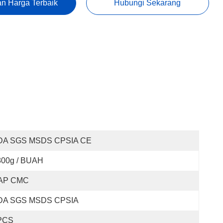
n Harga Terbaik
Hubungi Sekarang
DA SGS MSDS CPSIA CE
800g / BUAH
AP CMC
DA SGS MSDS CPSIA
PCS