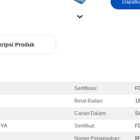
Dapatka
ripsi Produk
Sertifikasi:
F
Berat Badan:
1
Cairan Dalam:
S
NYA
Sertifikat:
F
Nomor Pengepakan:
8