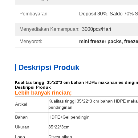
Pembayaran:
Deposit 30%, Saldo 70% 
Menyediakan Kemampuan:
3000pcs/hari
Menyoroti:
mini freezer packs
, 
freez
Deskripsi Produk
Kualitas tinggi 35*22*3 cm bahan HDPE makanan es dingin 
Deskripsi Produk
Lebih banyak rincian;
Kualitas tinggi 35*22*3 cm bahan HDPE makana
Artikel
pendinginan
Bahan
HDPE+Gel pendingin
Ukuran
35*22*3cm
Logo
Disesuaikan