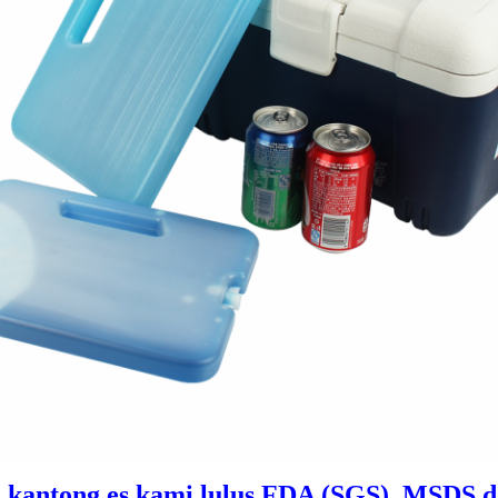
 kantong es kami lulus FDA (SGS), MSDS d