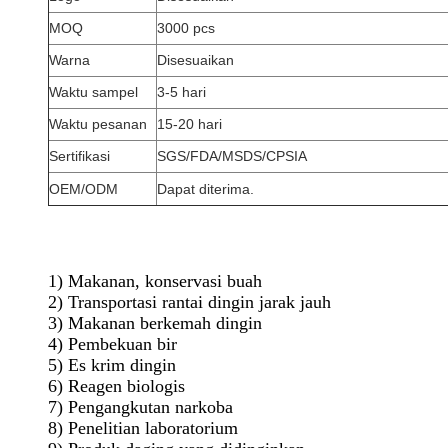
MOQ
3000 pcs
Warna
Disesuaikan
Waktu sampel
3-5 hari
Waktu pesanan
15-20 hari
Sertifikasi
SGS/FDA/MSDS/CPSIA
OEM/ODM
Dapat diterima.
1) Makanan, konservasi buah
2) Transportasi rantai dingin jarak jauh
3) Makanan berkemah dingin
4) Pembekuan bir
5) Es krim dingin
6) Reagen biologis
7) Pengangkutan narkoba
8) Penelitian laboratorium