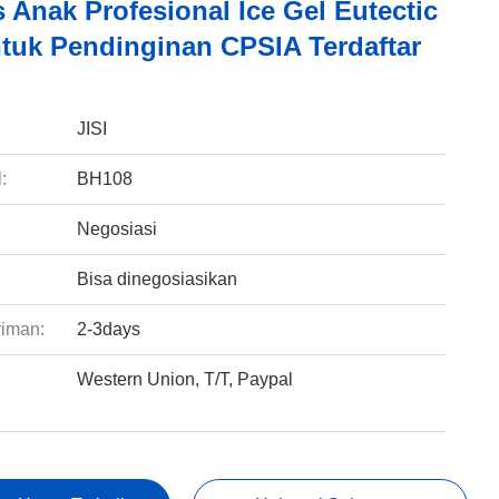
 Anak Profesional Ice Gel Eutectic
ntuk Pendinginan CPSIA Terdaftar
:
JISI
:
BH108
Negosiasi
Bisa dinegosiasikan
riman:
2-3days
Western Union, T/T, Paypal
: