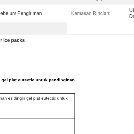
Uk
Sebelum Pengiriman
Kemasan Rincian:
Da
er ice packs
gel plat eutectic untuk pendinginan
n es dingin gel plat eutectic untuk