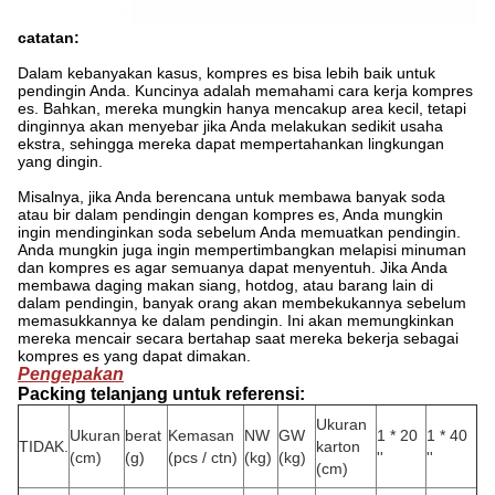
catatan:
Dalam kebanyakan kasus, kompres es bisa lebih baik untuk
pendingin Anda.
Kuncinya adalah memahami cara kerja kompres
es.
Bahkan, mereka mungkin hanya mencakup area kecil, tetapi
dinginnya akan menyebar jika Anda melakukan sedikit usaha
ekstra, sehingga mereka dapat mempertahankan lingkungan
yang dingin.
Misalnya, jika Anda berencana untuk membawa banyak soda
atau bir dalam pendingin dengan kompres es, Anda mungkin
ingin mendinginkan soda sebelum Anda memuatkan pendingin.
Anda mungkin juga ingin mempertimbangkan melapisi minuman
dan kompres es agar semuanya dapat menyentuh.
Jika Anda
membawa daging makan siang, hotdog, atau barang lain di
dalam pendingin, banyak orang akan membekukannya sebelum
memasukkannya ke dalam pendingin.
Ini akan memungkinkan
mereka mencair secara bertahap saat mereka bekerja sebagai
kompres es yang dapat dimakan.
Pengepakan
Packing telanjang untuk referensi:
Ukuran
Ukuran
berat
Kemasan
NW
GW
1 * 20
1 * 40
TIDAK.
karton
(cm)
(g)
(pcs / ctn)
(kg)
(kg)
''
''
(cm)