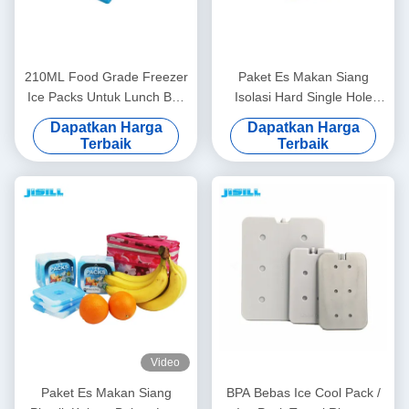
210ML Food Grade Freezer
Paket Es Makan Siang
Ice Packs Untuk Lunch Box
Isolasi Hard Single Hole
Dan Coolers Eco-Friendly
Dengan Elemen Pendingin
Dapatkan Harga
Dapatkan Harga
Untuk Makanan Makanan
Gel Mini PCM Untuk
Terbaik
Terbaik
beku
Makanan Beku
Video
Paket Es Makan Siang
BPA Bebas Ice Cool Pack /