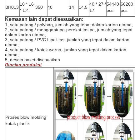
16 * 16
40 * 27 *
54440
66200
BH013
350
40
14
14.5
* 1.4
17
pcs
pcs
Kemasan lain dapat disesuaikan:
1, satu potong / polybag, jumlah yang tepat dalam karton utama;
2, satu potong / menggantung-perekat tas pe, jumlah yang tepat
dalam karton utama;
3, satu potong / PVC Lipat-tas, jumlah yang tepat dalam karton
utama;
4, satu potong / kotak warna, jumlah yang tepat dalam karton
utama;
5, desain paket disesuaikan
Rincian produksi
Proses blow molding
kotak plastik