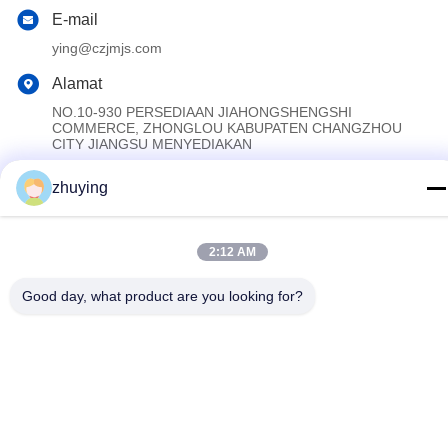
E-mail
ying@czjmjs.com
Alamat
NO.10-930 PERSEDIAAN JIAHONGSHENGSHI
COMMERCE, ZHONGLOU KABUPATEN CHANGZHOU
CITY JIANGSU MENYEDIAKAN
zhuying
Kebijakan Privasi
|
Sitemap
Cina Baik Kualitas Paket Es Pendingin Besar Pemasok. Hak cipta
2:12 AM
© 2017-2026 Changzhou jisi cold chain technology Co.,ltd
Semua. Semua hak dilindungi.
Good day, what product are you looking for?