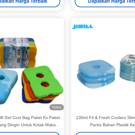
atkan Harga Terbaik
Dapatkan Harga Ter
Video
ift Gel Cool Bag Paket Es Paket
130ml Fit & Fresh Coolers Sli
ang Dingin Untuk Kotak Makan
Packs Bahan Plastik Ke
iang paket freezer biru