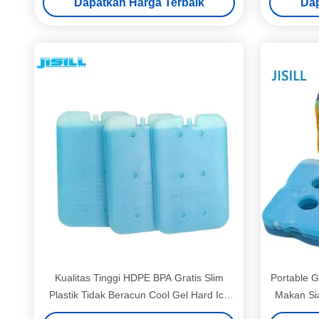
Dapatkan Harga Terbaik
Dap
Kualitas Tinggi HDPE BPA Gratis Slim
Portable G
Plastik Tidak Beracun Cool Gel Hard Ice
Makan Si
Pack Cooler Untuk Makanan Beku Di Tas
S