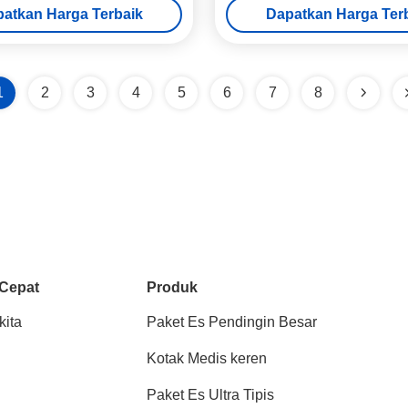
atkan Harga Terbaik
Dapatkan Harga Ter
1
2
3
4
5
6
7
8
 Cepat
Produk
kita
Paket Es Pendingin Besar
Kotak Medis keren
Paket Es Ultra Tipis