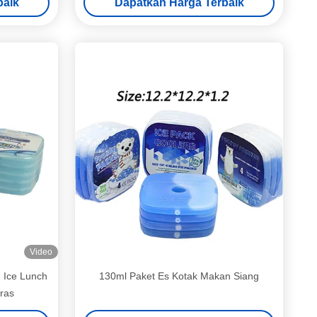
baik
Dapatkan Harga Terbaik
Video
m Ice Lunch
130ml Paket Es Kotak Makan Siang
ras