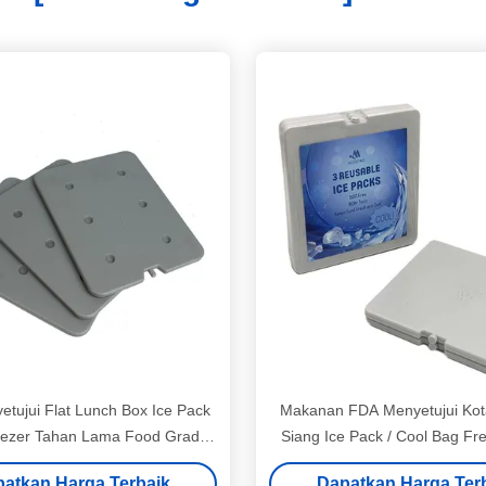
tujui Flat Lunch Box Ice Pack
Makanan FDA Menyetujui Ko
eezer Tahan Lama Food Grade
Siang Ice Pack / Cool Bag Fr
HDPE
Warna Gray
atkan Harga Terbaik
Dapatkan Harga Ter