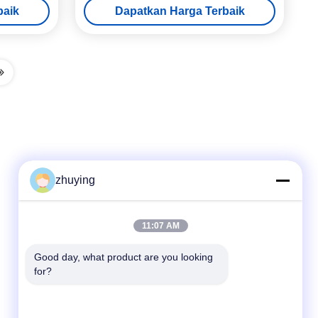
baik
Dapatkan Harga Terbaik
zhuying
Kontak Cepat
11:07 AM
tel
Good day, what product are you looking 
for?
86--0519-88789192
E-mail
ying@czjmjs.com