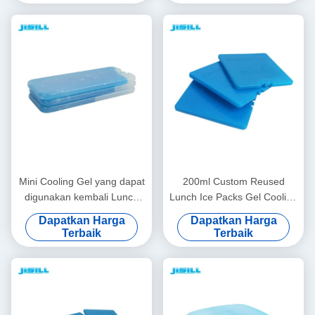
Beku
Mini Cooling Gel yang dapat
200ml Custom Reused
digunakan kembali Lunch
Lunch Ice Packs Gel Cooling
Ice Packs Freezer Packs
Plate Untuk Rumah Untuk
Dapatkan Harga
Dapatkan Harga
tahan lama untuk makanan
Makanan Beku
Terbaik
Terbaik
beku