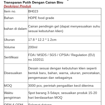
Transparan Putih Dengan Cairan Biru
Deskripsi Produk
Item no.
BH023
Bahan
HDPE food grade
Cairan pendingin gel (dapat menyesuaikan suhu
bahan di dalam
sesuai kebutuhan klien)
Ukuran
17.8 * 12.2 * 1.2cm
Volume
200ml
FDA / MSDS / SGS / CPSIA / Regulation (EU)
Sertifikasi
no.102011
Desain sesuai dengan kebutuhan klien seperti
Disesuaikan
bentuk baru, bahan, warna, ukuran, pencetakan,
pengemasan dan sebagainya
MOQ
3000 pcs, perintah pengadilan kecil diterima
Waktu
Spot barang 3-5days; sesuaikan produk 15-20
pengiriman
hari berdasarkan MOQ
OEM & ODM
Selamat datang