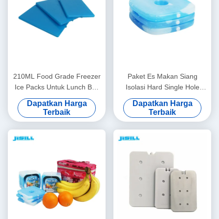
210ML Food Grade Freezer
Paket Es Makan Siang
Ice Packs Untuk Lunch Box
Isolasi Hard Single Hole
Dan Coolers Eco-Friendly
Dengan Elemen Pendingin
Dapatkan Harga
Dapatkan Harga
Untuk Makanan Makanan
Gel Mini PCM Untuk
Terbaik
Terbaik
beku
Makanan Beku