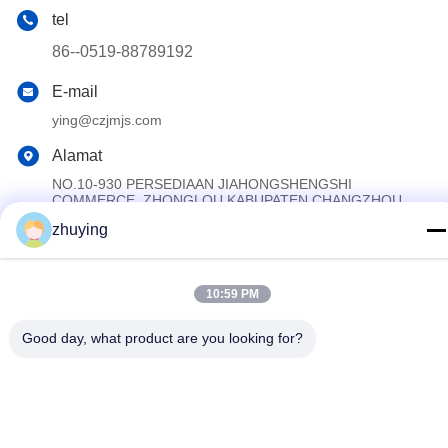
tel
86--0519-88789192
E-mail
ying@czjmjs.com
Alamat
NO.10-930 PERSEDIAAN JIAHONGSHENGSHI
COMMERCE, ZHONGLOU KABUPATEN CHANGZHOU
CITY JIANGSU MENYEDIAKAN
zhuying
Kebijakan Privasi
|
Sitemap
10:59 PM
Cina Baik Kualitas Paket Es Pendingin Besar Pemasok. Hak cipta
© 2017-2026 Changzhou jisi cold chain technology Co.,ltd
Good day, what product are you looking for?
Semua. Semua hak dilindungi.