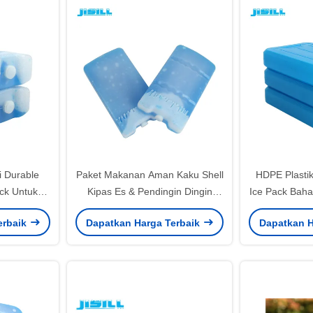
i Durable
Paket Makanan Aman Kaku Shell
HDPE Plastik
ack Untuk
Kipas Es & Pendingin Dingin
Ice Pack Baha
80G
Segar Paket Es Makan Siang
erbaik
Dapatkan Harga Terbaik
Dapatkan H
Ramping