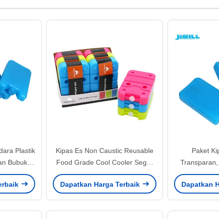
ara Plastik
Kipas Es Non Caustic Reusable
Paket Ki
an Bubuk
Food Grade Cool Cooler Segar
Transparan,
am Bahan
450G
Freezer Es 
erbaik
Dapatkan Harga Terbaik
Dapatkan H
M