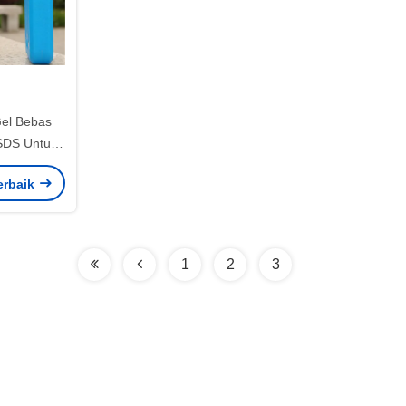
Gel Bebas
SDS Untuk
an 600Ml
erbaik
1
2
3