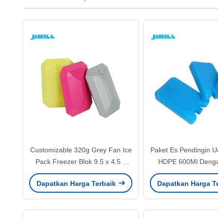
Customizable 320g Grey Fan Ice
Paket Es Pendingin Ud
Pack Freezer Blok 9.5 x 4.5 x
HDPE 600Ml Deng
3.5cm
Pendingin Di Dal
Dapatkan Harga Terbaik
Dapatkan Harga T