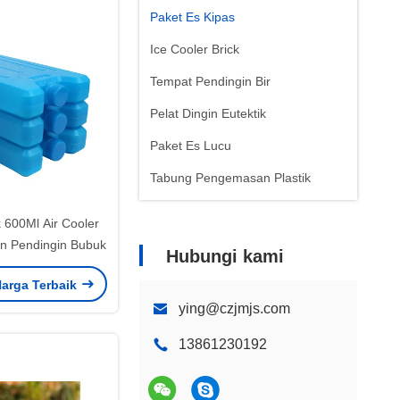
Paket Es Kipas
Ice Cooler Brick
Tempat Pendingin Bir
Pelat Dingin Eutektik
Paket Es Lucu
Tabung Pengemasan Plastik
Kotak Pendingin Vaksin
 600Ml Air Cooler
Kantong panas yang dapat
n Pendingin Bubuk
Hubungi kami
digunakan kembali
arga Terbaik
ying@czjmjs.com
13861230192