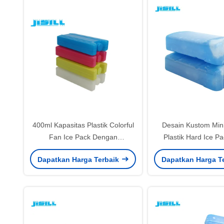
400ml Kapasitas Plastik Colorful
Desain Kustom Min
Fan Ice Pack Dengan
Plastik Hard Ice P
Pendinginan Powder Untuk
Penggemar 2
Dapatkan Harga Terbaik
Dapatkan Harga T
Pendinginan Musim Panas