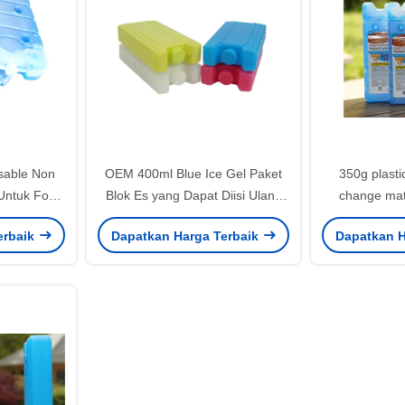
sable Non
OEM 400ml Blue Ice Gel Paket
350g plasti
Untuk Food
Blok Es yang Dapat Diisi Ulang
change mate
in Dingin
Untuk Pendinginan Minuman
coole
erbaik
Dapatkan Harga Terbaik
Dapatkan H