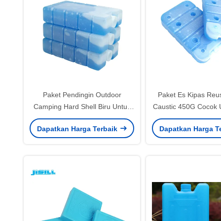
Paket Pendingin Outdoor
Paket Es Kipas Reu
Camping Hard Shell Biru Untuk
Caustic 450G Cocok 
Rantai Dingin / Peralatan Medis
Grade Dan Pending
Dapatkan Harga Terbaik
Dapatkan Harga T
Segar