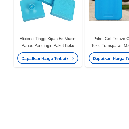
Efisiensi Tinggi Kipas Es Musim
Paket Gel Freeze 
Panas Pendingin Paket Beku
Toxic Transparan M
Pendinginan Dengan Udara
Minuman Pendingin
Dapatkan Harga Terbaik
Dapatkan Harga T
Dingin