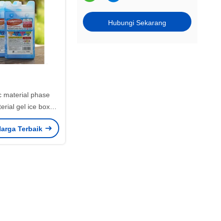
Hubungi Sekarang
c material phase
rial gel ice box
r for fans
arga Terbaik