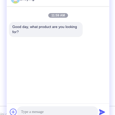
Kontak Cepat
11:59 AM
tel
Good day, what product are you looking 
for?
86--0519-88789192
E-mail
ying@czjmjs.com
Alamat
NO.10-930 PERSEDIAAN
JIAHONGSHENGSHI COMMERCE,
ZHONGLOU KABUPATEN CHANGZHOU
CITY JIANGSU MENYEDIAKAN
si cold chain technology Co.,ltd Semua. Semua hak dilindungi.