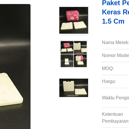
Paket P
Keras R
1.5 Cm
Nama Merek
Nomor Model
MOQ:
Harga:
Waktu Pengi
Ketentuan
Pembayaran