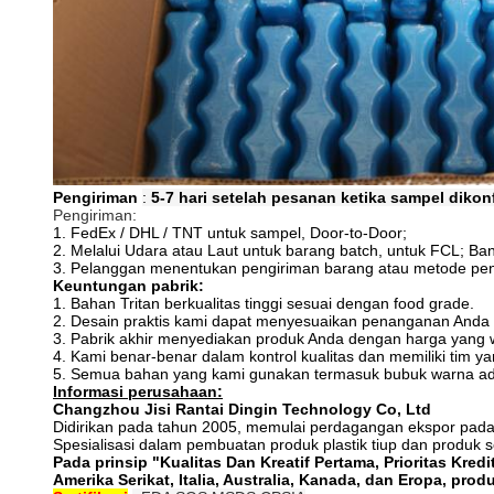
Pengiriman
:
5-7 hari setelah pesanan ketika sampel dikon
Pengiriman:
1. FedEx / DHL / TNT untuk sampel, Door-to-Door;
2. Melalui Udara atau Laut untuk barang batch, untuk FCL;
Ban
3. Pelanggan menentukan pengiriman barang atau metode peng
Keuntungan pabrik:
1. Bahan Tritan berkualitas tinggi sesuai dengan food grade.
2. Desain praktis kami dapat menyesuaikan penanganan And
3. Pabrik akhir menyediakan produk Anda dengan harga yang wa
4. Kami benar-benar dalam kontrol kualitas dan memiliki tim ya
5. Semua bahan yang kami gunakan termasuk bubuk warna ad
Informasi perusahaan:
Changzhou Jisi Rantai Dingin Technology Co, Ltd
Didirikan pada tahun 2005, memulai perdagangan ekspor pad
Spesialisasi dalam pembuatan produk plastik tiup dan produk s
Pada prinsip "Kualitas Dan Kreatif Pertama, Prioritas K
Amerika Serikat, Italia, Australia, Kanada, dan Eropa, pr