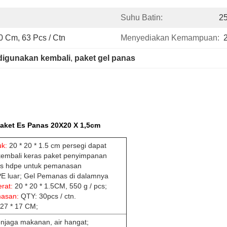
Suhu Batin:
25
20 Cm, 63 Pcs / Ctn
Menyediakan Kemampuan:
digunakan kembali
, 
paket gel panas
aket Es Panas 20X20 X 1,5cm
k:
20 * 20 * 1.5 cm persegi dapat
kembali keras paket penyimpanan
nas hdpe untuk pemanasan
 luar; Gel Pemanas di dalamnya
rat:
20 * 20 * 1.5CM, 550 g / pcs;
masan:
QTY: 30pcs / ctn.
27 * 17 CM;
njaga makanan, air hangat;