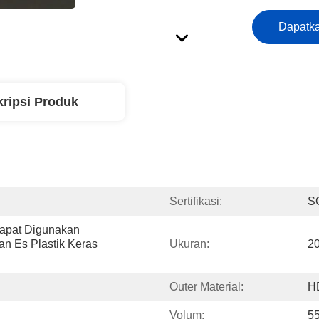
Dapatka
ripsi Produk
Sertifikasi:
S
Dapat Digunakan 
 Es Plastik Keras 
Ukuran:
20
Outer Material:
H
Volum:
5