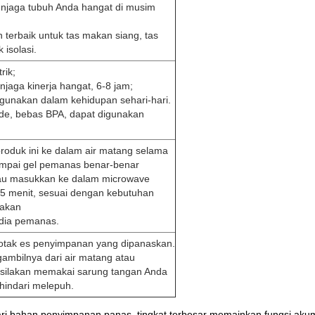
njaga tubuh Anda hangat di musim
 terbaik untuk tas makan siang, tas
k isolasi.
rik;
jaga kinerja hangat, 6-8 jam;
gunakan dalam kehidupan sehari-hari.
de, bebas BPA, dapat digunakan
oduk ini ke dalam air matang selama
ampai gel pemanas benar-benar
tau masukkan ke dalam microwave
 5 menit, sesuai dengan kebutuhan
nakan
dia pemanas.
kotak es penyimpanan yang dipanaskan.
ambilnya dari air matang atau
 silakan memakai sarung tangan Anda
hindari melepuh.
dari bahan penyimpanan panas, tingkat terbesar memainkan fungsi ak