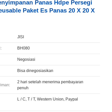
enyimpanan Panas Hdpe Persegi
eusable Paket Es Panas 20 X 20 X
:
JISI
:
BH080
Negosiasi
Bisa dinegosiasikan
2 hari setelah menerima pembayaran
riman:
penuh
L / C, T / T, Western Union, Paypal
: