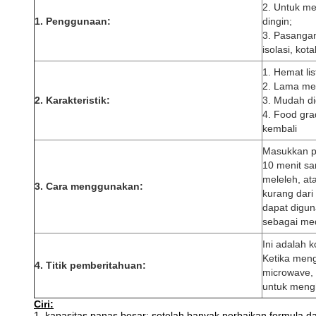
2. Untuk me
1. Penggunaan:
dingin;
3. Pasangan
isolasi, kota
1. Hemat list
2. Lama men
2. Karakteristik:
3. Mudah di
4. Food gra
kembali
Masukkan pr
10 menit s
meleleh, a
3. Cara menggunakan:
kurang dari
dapat digu
sebagai me
Ini adalah 
Ketika meng
4. Titik pemberitahuan:
microwave,
untuk meng
Ciri:
1, kapasitas panas besar: setelah banyak perbaikan formula 