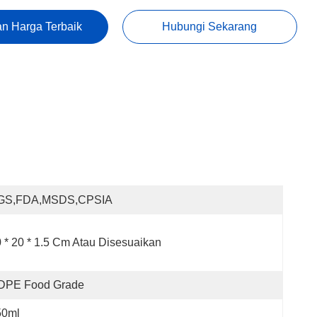
n Harga Terbaik
Hubungi Sekarang
GS,FDA,MSDS,CPSIA
 * 20 * 1.5 Cm Atau Disesuaikan
DPE Food Grade
50ml