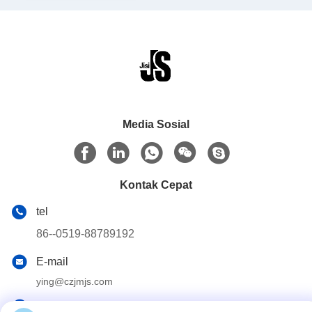
Media Sosial
Kontak Cepat
tel
86--0519-88789192
E-mail
ying@czjmjs.com
Alamat