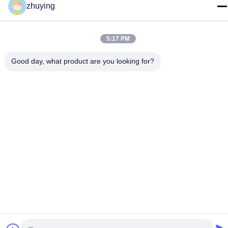
zhuying
NO.10-930 PERSEDIAAN JIAHONGSHENGSHI
COMMERCE, ZHONGLOU KABUPATEN CHANGZHOU
CITY JIANGSU MENYEDIAKAN
5:17 PM
Kebijakan Privasi
|
Sitemap
Good day, what product are you looking for?
Cina Baik Kualitas Paket Es Pendingin Besar Pemasok. Hak cipta
© 2017-2026 Changzhou jisi cold chain technology Co.,ltd
Semua. Semua hak dilindungi.