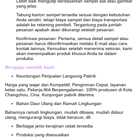
Lebih baik mengutip berdasarkan sampel asli atau gambar
yang jelas.
Tabung karton sampel tersedia sesuai dengan kebutuhan
Anda sendiri, tetapi biaya sampel dan biaya transportasi
adalah ke rekening pembeli. Tergantung pada jumlah
pesanan apakah akan dikurangi setelah pesanan.
Konfirmasi pesanan: Pertama, semua detail sampel atau
pesanan harus dikonfirmasikan melalui E-mail atau cara
kontak lainnya; Kemudian setelah menerima setoran, kami
akan menempatkan produk khusus Anda ke dalam
produksi.
Mengapa memilih kami:
Keuntungan Penjualan Langsung Pabrik
Harga yang wajar dan Kompetitif, Pengiriman Cepat, layanan
kelas satu, Pekerja Ahli Berpengalaman.
100% produsen di Kota
Changzhou, Cina.
Kunjungan pabrik diterima.
Bahan Daur Ulang dan Ramah Lingkungan
Bahannya ramah lingkungan, mudah dibawa, mudah didaur
ulang, mengurangi biaya, tidak beracun, dll.
Berbagai jenis kerajinan cetak tersedia
Produksi yang disesuaikan