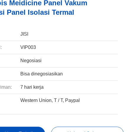
ipis Meidicine Panel Vakum
si Panel Isolasi Termal
:
JISI
:
VIP003
Negosiasi
Bisa dinegosiasikan
riman:
7 hari kerja
Western Union, T / T, Paypal
: