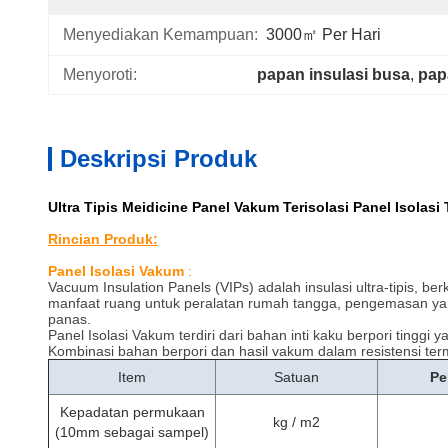
Menyediakan Kemampuan:
3000㎡ Per Hari
Menyoroti:
papan insulasi busa
, 
pap
Deskripsi Produk
Ultra Tipis Meidicine Panel Vakum Terisolasi Panel Isolasi
Rincian Produk:
Panel Isolasi Vakum
:
Vacuum Insulation Panels (VIPs) adalah insulasi ultra-tipis, berk
manfaat ruang untuk peralatan rumah tangga, pengemasan yang
panas.
Panel Isolasi Vakum terdiri dari bahan inti kaku berpori ting
Kombinasi bahan berpori dan hasil vakum dalam resistensi ter
Item
Satuan
Pe
Kepadatan permukaan
kg / m2
(10mm sebagai sampel)