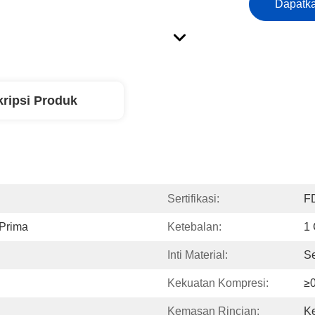
Dapatka
ripsi Produk
Sertifikasi:
F
 Prima
Ketebalan:
1
Inti Material:
Se
Kekuatan Kompresi:
≥
Kemasan Rincian:
K