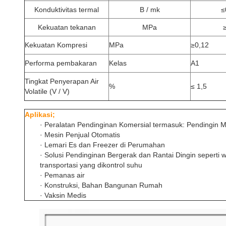
Konduktivitas termal
B / mk
≤
Kekuatan tekanan
MPa
Kekuatan Kompresi
MPa
≥0,12
Performa pembakaran
Kelas
A1
Tingkat Penyerapan Air
%
≤ 1,5
Volatile (V / V)
Aplikasi;
· Peralatan Pendinginan Komersial termasuk: Pendingin 
· Mesin Penjual Otomatis
· Lemari Es dan Freezer di Perumahan
· Solusi Pendinginan Bergerak dan Rantai Dingin seperti 
transportasi yang dikontrol suhu
· Pemanas air
· Konstruksi, Bahan Bangunan Rumah
· Vaksin Medis