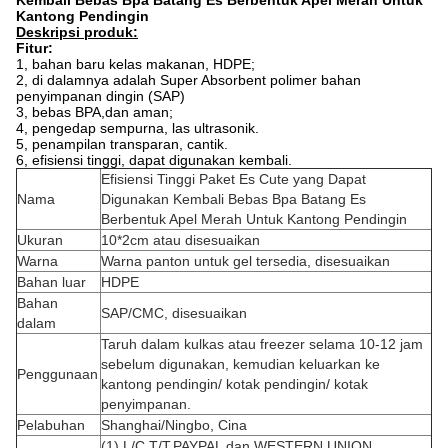
Kembali Bebas Bpa Batang Es Berbentuk Apel Merah Untuk
Kantong Pendingin
Deskripsi produk:
Fitur:
1, bahan baru kelas makanan, HDPE;
2, di dalamnya adalah Super Absorbent polimer bahan
penyimpanan dingin (SAP)
3, bebas BPA,dan aman;
4, pengedap sempurna, las ultrasonik.
5, penampilan transparan, cantik.
6, efisiensi tinggi, dapat digunakan kembali.
Efisiensi Tinggi Paket Es Cute yang Dapat
Nama
Digunakan Kembali Bebas Bpa Batang Es
Berbentuk Apel Merah Untuk Kantong Pendingin
Ukuran
10*2cm atau disesuaikan
Warna
Warna panton untuk gel tersedia, disesuaikan
Bahan luar
HDPE
Bahan
SAP/CMC, disesuaikan
dalam
Taruh dalam kulkas atau freezer selama 10-12 jam
sebelum digunakan, kemudian keluarkan ke
Penggunaan
kantong pendingin/ kotak pendingin/ kotak
penyimpanan.
Pelabuhan
Shanghai/Ningbo, Cina
(1) L/C,T/T,PAYPAL dan WESTERN UNION