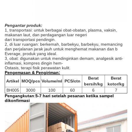
Pengantar produk:
1, transportasi: untuk berbagai obat-obatan, plasma, vaksin,
makanan laut, dan perdagangan luar negeri
dari transportasi pendingin.
2, di luar ruangan: berkemah, barbekyu, barbekyu, memancing
dan perjalanan jarak jauh untuk menghemat makanan dan b
Everage, produk yang ideal.
3, obat: digunakan untuk mendinginkan demam, analgesik anti-
inflamasi, kompres dingin hem-
Ostasis, terapi fisik perawatan kulit.
Pengemasan & Pengiriman:
Berat
Berat
Artikel
MOQ/pcs
Volume/ml
PCS/ctn
bersih/kg
kotor/kg
BH005
3000
100
60
6
7
Pengangkutan
:
5-7 hari setelah pesanan ketika sampel
dikonfirmasi