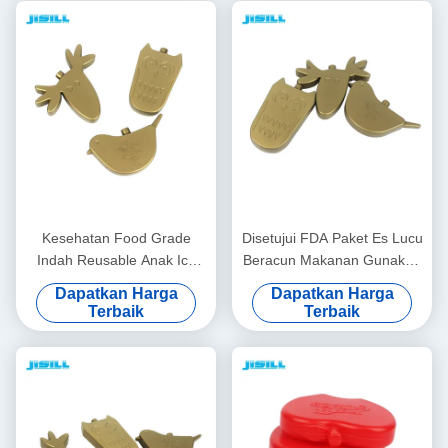
Kesehatan Food Grade
Disetujui FDA Paket Es Lucu
Indah Reusable Anak Ice
Beracun Makanan Gunakan
Pack Bentuk Hewan Blok Es
Paket Es Plastik Blok Untuk
Dapatkan Harga
Dapatkan Harga
Kecil
Anak-anak
Terbaik
Terbaik