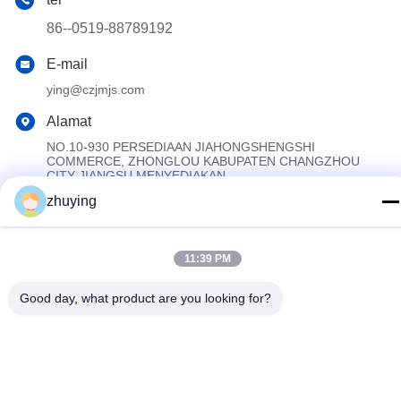
86--0519-88789192
E-mail
ying@czjmjs.com
Alamat
NO.10-930 PERSEDIAAN JIAHONGSHENGSHI
COMMERCE, ZHONGLOU KABUPATEN CHANGZHOU
CITY JIANGSU MENYEDIAKAN
zhuying
Kebijakan Privasi
|
Sitemap
11:39 PM
Cina Baik Kualitas Paket Es Pendingin Besar Pemasok. Hak cipta
© 2017-2026 Changzhou jisi cold chain technology Co.,ltd
Good day, what product are you looking for?
Semua. Semua hak dilindungi.