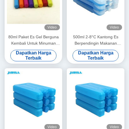
Video
Video
80ml Paket Es Gel Berguna
500ml 2-8°C Kantong Es
Kembali Untuk Minuman
Berpendingin Makanan
Pendingin 0°C 2-8°C Untuk
Daging yang Dapat
Dapatkan Harga
Dapatkan Harga
Penggunaan Medis
Digunakan Kembali untuk
Terbaik
Terbaik
Penggunaan Medis dan Luar
Ruangan Kipas Pendingin
ASI
Video
Video