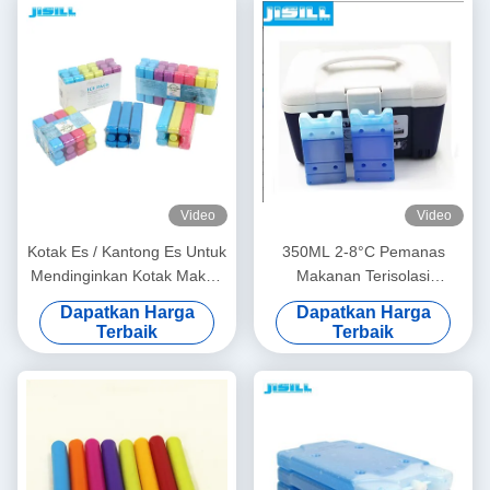
Pendingin ASI
Video
Video
Kotak Es / Kantong Es Untuk
350ML 2-8°C Pemanas
Mendinginkan Kotak Makan
Makanan Terisolasi
Siang
Pemanas Daging Pemanas
Dapatkan Harga
Dapatkan Harga
Es Paket Untuk Penggunaan
Terbaik
Terbaik
Medis Di Luar Ruangan
Kipas pendingin ASI