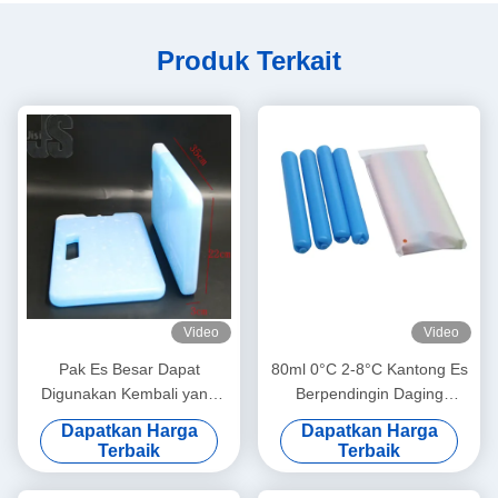
Produk Terkait
Video
Video
Pak Es Besar Dapat
80ml 0°C 2-8°C Kantong Es
Digunakan Kembali yang
Berpendingin Daging
Disetujui FDA untuk
Makanan Insulasi yang
Dapatkan Harga
Dapatkan Harga
Transportasi Makanan Medis
Dapat Digunakan Kembali
Terbaik
Terbaik
Bentuk Kustom Tahan Bocor
untuk Penggunaan Medis
Luar Ruangan Kipas