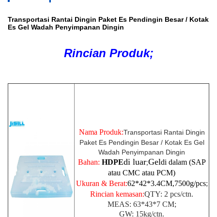
Transportasi Rantai Dingin Paket Es Pendingin Besar / Kotak
Es Gel Wadah Penyimpanan Dingin
Rincian Produk;
Nama Produk:
Transportasi Rantai Dingin
Paket Es Pendingin Besar / Kotak Es Gel
Wadah Penyimpanan Dingin
di luar
Gel
Bahan:
HDPE
di dalam (SAP
;
atau CMC atau PCM)
Ukuran & Berat:
62
*42*3.4CM
,7500
g/pcs
;
Rincian kemasan:
QTY: 2 pcs/ctn.
MEAS: 63*43*7 CM;
GW: 15kg
/ctn.