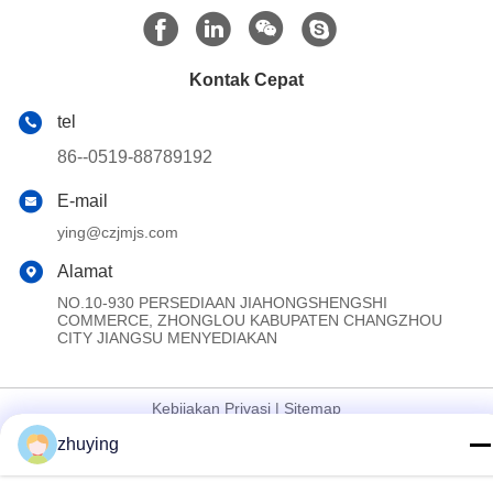
Kontak Cepat
tel
86--0519-88789192
E-mail
ying@czjmjs.com
Alamat
NO.10-930 PERSEDIAAN JIAHONGSHENGSHI
COMMERCE, ZHONGLOU KABUPATEN CHANGZHOU
CITY JIANGSU MENYEDIAKAN
Kebijakan Privasi
|
Sitemap
zhuying
Cina Baik Kualitas Paket Es Pendingin Besar Pemasok. Hak cipta
© 2017-2026 Changzhou jisi cold chain technology Co.,ltd