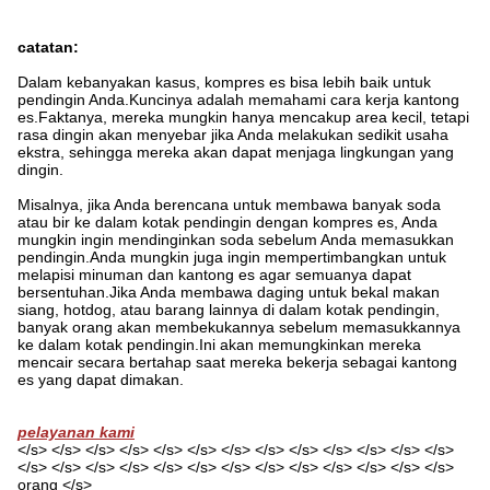
catatan:
Dalam kebanyakan kasus, kompres es bisa lebih baik untuk
pendingin Anda.Kuncinya adalah memahami cara kerja kantong
es.Faktanya, mereka mungkin hanya mencakup area kecil, tetapi
rasa dingin akan menyebar jika Anda melakukan sedikit usaha
ekstra, sehingga mereka akan dapat menjaga lingkungan yang
dingin.
Misalnya, jika Anda berencana untuk membawa banyak soda
atau bir ke dalam kotak pendingin dengan kompres es, Anda
mungkin ingin mendinginkan soda sebelum Anda memasukkan
pendingin.Anda mungkin juga ingin mempertimbangkan untuk
melapisi minuman dan kantong es agar semuanya dapat
bersentuhan.Jika Anda membawa daging untuk bekal makan
siang, hotdog, atau barang lainnya di dalam kotak pendingin,
banyak orang akan membekukannya sebelum memasukkannya
ke dalam kotak pendingin.Ini akan memungkinkan mereka
mencair secara bertahap saat mereka bekerja sebagai kantong
es yang dapat dimakan.
pelayanan kami
</s> </s> </s> </s> </s> </s> </s> </s> </s> </s> </s> </s> </s>
</s> </s> </s> </s> </s> </s> </s> </s> </s> </s> </s> </s> </s>
orang </s>