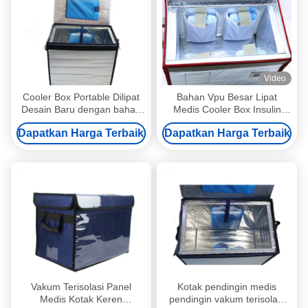
Video
Cooler Box Portable Dilipat
Bahan Vpu Besar Lipat
Desain Baru dengan bahan
Medis Cooler Box Insulin
termal VIP
Terisolasi Untuk Transportasi
Dapatkan Harga Terbaik
Dapatkan Harga Terbaik
Panjang
Vakum Terisolasi Panel
Kotak pendingin medis
Medis Kotak Keren
pendingin vakum terisolasi