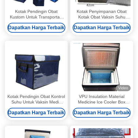
Kotak Pendingin Obat
Kotak Penyimpanan Obat
Kustom Untuk Transportasi
Kotak Obat Vaksin Suhu
Vaksin Cold Storage Jarak
Dingin Kotak Penyimpanan
Dapatkan Harga Terbaik
Dapatkan Harga Terbaik
Jauh
Video
Kotak Pendingin Obat Kontrol
VPU Insulation Material
Suhu Untuk Vaksin Medis
Medicine Ice Cooler Box
Pengangkutan Darah
Untuk 2-8 Derajat
Dapatkan Harga Terbaik
Dapatkan Harga Terbaik