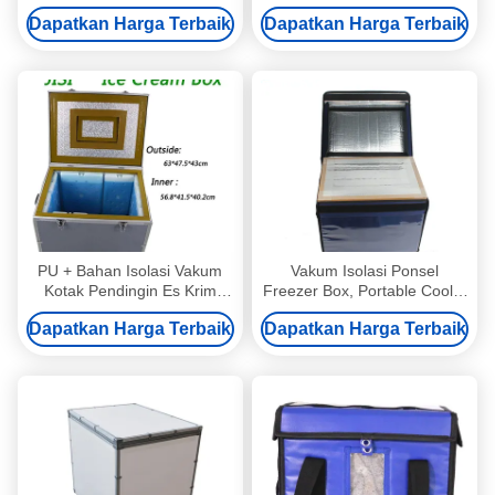
Pengiriman Kotak Pendingin
disesuaikan untuk
Dapatkan Harga Terbaik
Dapatkan Harga Terbaik
Es Terisolasi
transportasi rantai dingin
PU + Bahan Isolasi Vakum
Vakum Isolasi Ponsel
Kotak Pendingin Es Krim
Freezer Box, Portable Cooler
Untuk -22C Beku
Box 30 * 30 * 30cm Ukuran
Dapatkan Harga Terbaik
Dapatkan Harga Terbaik
Internal