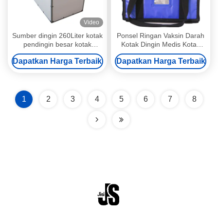
Video
Sumber dingin 260Liter kotak
Ponsel Ringan Vaksin Darah
pendingin besar kotak
Kotak Dingin Medis Kotak
pendingin vaksin medis kotak
Pendingin Portabel Tahan
Dapatkan Harga Terbaik
Dapatkan Harga Terbaik
pengiriman terisolasi untuk
Lama Dengan Paket Es
transportasi rantai dingin
1
2
3
4
5
6
7
8