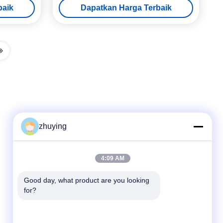
baik
Dapatkan Harga Terbaik
zhuying
Kontak Cepat
4:09 AM
tel
Good day, what product are you looking 
for?
86--0519-88789192
E-mail
ying@czjmjs.com