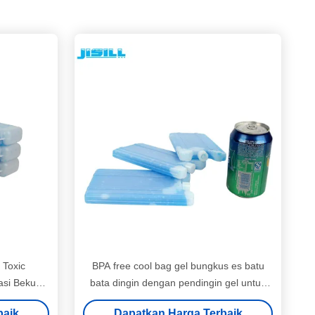
 Toxic
BPA free cool bag gel bungkus es batu
asi Beku
bata dingin dengan pendingin gel untuk
tas termal
baik
Dapatkan Harga Terbaik