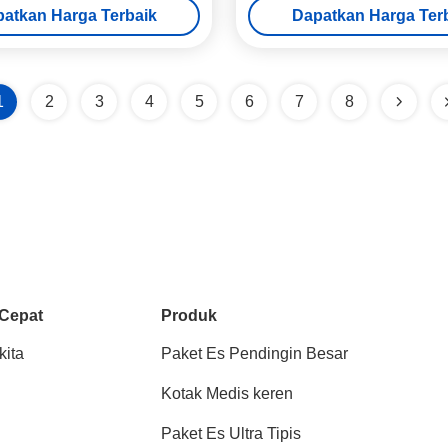
atkan Harga Terbaik
Dapatkan Harga Ter
1
2
3
4
5
6
7
8
 Cepat
Produk
kita
Paket Es Pendingin Besar
Kotak Medis keren
Paket Es Ultra Tipis