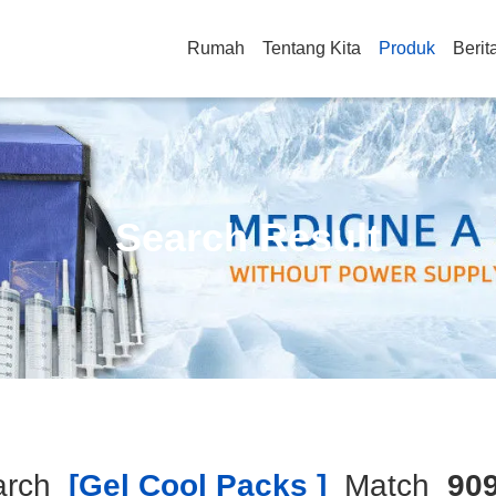
Rumah
Tentang Kita
Produk
Berit
Search Result
arch
[gel Cool Packs ]
Match
90